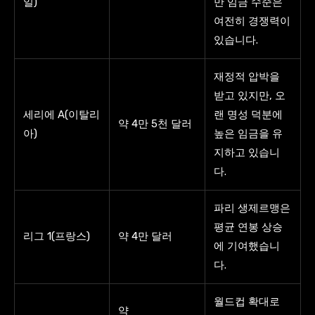
일)
만 임금 수준은
여전히 ​​경쟁력이
있습니다.
재정적 압박을
받고 있지만, 오
세리에 A(이탈리
랜 명성 덕분에
약 4만 5천 달러
아)
높은 임금을 유
지하고 있습니
다.
파리 생제르맹은
평균 연봉 상승
리그 1(프랑스)
약 4만 달러
에 기여했습니
다.
월드컵 확대로
약