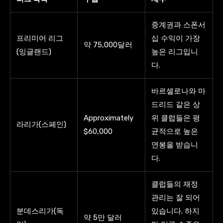
중계권과 스폰서
프리미어 리그
십 수익이 가장
약 75,000달러
(잉글랜드)
높은 리그입니
다.
바르셀로나와 마
드리드 같은 상
Approximately
위 클럽들은 평
라리가(스페인)
$60,000
균적으로 높은
연봉을 받습니
다.
클럽들의 재정
관리는 잘 되어
분데스리가(독
있습니다. 하지
약 5만 달러